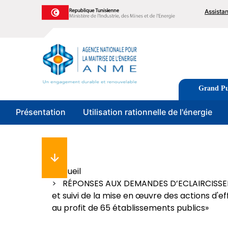
Aller
To
Assista
au
me
contenu
principal
Image
Tabs
Grand Pu
men
Présentation
Utilisation rationnelle de l'énergie
Fil
Accueil
RÉPONSES AUX DEMANDES D’ECLAIRCISSEME
d'Ariane
et suivi de la mise en œuvre des actions d'ef
au profit de 65 établissements publics»