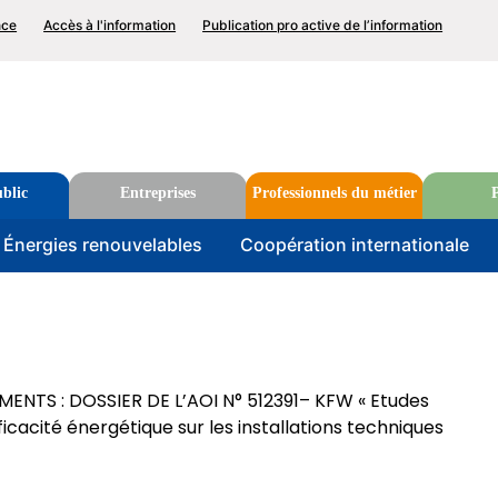
p
nce
Accès à l'information
Publication pro active de l’information
nu
Rechercher
blic
Entreprises
Professionnels du métier
P
u
Énergies renouvelables
Coopération internationale
NTS : DOSSIER DE L’AOI N° 512391– KFW « Etudes
ficacité énergétique sur les installations techniques