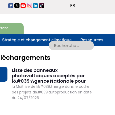
Lister les actions
FR
https://www.facebook.com/anmetun
https://twitter.com/ANMETunisie
https://www.youtube.com/@ANMETunisie2014
https://www.instagram.com/anmetunisie
https://www.linkedin.com/company/ag
https://www.tiktok.com/@anmetunis
nationale-
pour-
la-
resse
ma%C3%AEtrise-
de-
Stratégie et changement climatique
Ressources
l-
en…
éléchargements
Liste des panneaux
OWNLOAD
photovoltaïques acceptés par
l&#039;Agence Nationale pour
la Maitrise de l&#039;Energie dans le cadre
des projets d&#039;autoproduction en date
du 24/07/2026