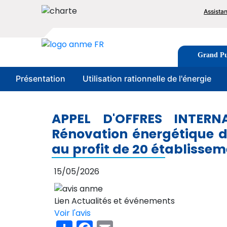
Aller
To
Assista
au
me
contenu
principal
Image
Tabs
Grand Pu
men
Présentation
Utilisation rationnelle de l'énergie
APPEL D'OFFRES INTERN
Rénovation énergétique de
au profit de 20 établissem
15/05/2026
Lien Actualités et événements
Voir l'avis