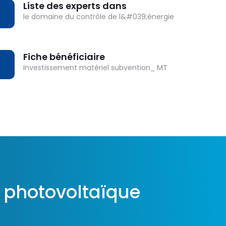
Liste des experts dans
OWNLOAD
le domaine du contrôle de l&#039;énergie
Fiche bénéficiaire
OWNLOAD
Investissement matériel subvention_ MT
n photovoltaïque