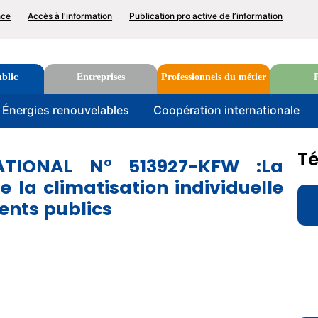
p
nce
Accès à l'information
Publication pro active de l’information
nu
blic
Entreprises
Professionnels du métier
P
u
Énergies renouvelables
Coopération internationale
Rechercher
T
ATIONAL N° 513927-KFW :La
 la climatisation individuelle
D
ents publics