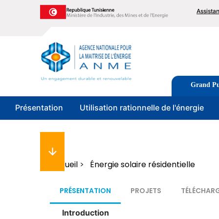
Aller
To
Assista
au
me
contenu
principal
Image
Tabs
Grand Pu
men
Présentation
Utilisation rationnelle de l'énergie
Fil
Accueil
Énergie solaire résidentielle
d'Ariane
PRÉSENTATION
PROJETS
TÉLÉCHAR
Introduction