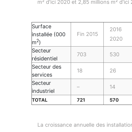
m² d'ici 2020 et 2,85 millions m² d'ici
Surface
2016
Fin 2015
installée (000
2020
2
m
)
Secteur
703
530
résidentiel
Secteur des
18
26
services
Secteur
–
14
industriel
TOTAL
721
570
La croissance annuelle des installation