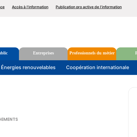
p
nce
Accès à l'information
Publication pro active de l’information
nu
Rechercher
blic
Entreprises
Professionnels du métier
P
u
Énergies renouvelables
Coopération internationale
GEMENTS