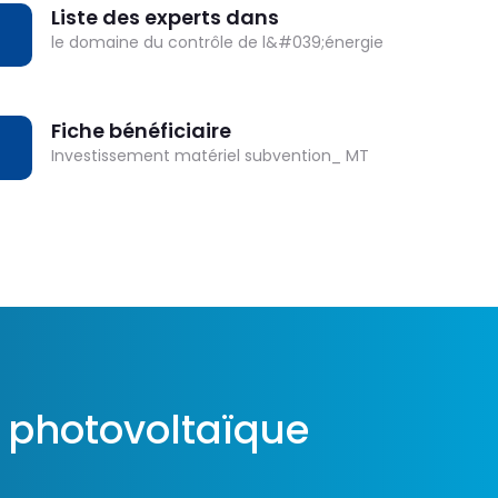
Liste des experts dans
OWNLOAD
le domaine du contrôle de l&#039;énergie
Fiche bénéficiaire
OWNLOAD
Investissement matériel subvention_ MT
n photovoltaïque