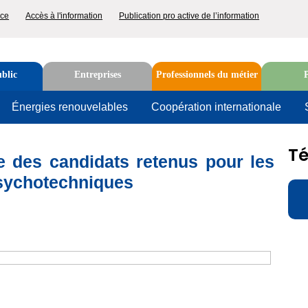
p
nce
Accès à l'information
Publication pro active de l’information
nu
blic
Entreprises
Professionnels du métier
P
u
Énergies renouvelables
Coopération internationale
Rechercher
T
e des candidats retenus pour les
psychotechniques
D