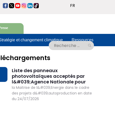
Lister les actions
FR
https://www.facebook.com/anmetun
https://twitter.com/ANMETunisie
https://www.youtube.com/@ANMETunisie2014
https://www.instagram.com/anmetunisie
https://www.linkedin.com/company/agen
https://www.tiktok.com/@anmetunisie
nationale-
pour-
la-
resse
ma%C3%AEtrise-
de-
Stratégie et changement climatique
Ressources
l-
en…
éléchargements
Liste des panneaux
OWNLOAD
photovoltaïques acceptés par
l&#039;Agence Nationale pour
la Maitrise de l&#039;Energie dans le cadre
des projets d&#039;autoproduction en date
du 24/07/2026