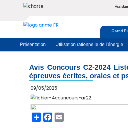
Aller
To
Assista
au
me
contenu
principal
Image
Tabs
Grand Pu
men
Présentation
Utilisation rationnelle de l'énergie
Avis Concours C2-2024 List
épreuves écrites, orales et 
09/05/2025
Share
Facebook
Email