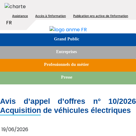
Aller
au
Top
Assistance
Accès à l'information
Publication pro active de l’information
contenu
Lister les actions supplémentaires
FR
principal
menu
Image
Tabs
Grand Public
menu
Entreprises
Professionnels du métier
Presse
Avis d’appel d’offres n° 10/2026
Acquisition de véhicules électriques
19/06/2026