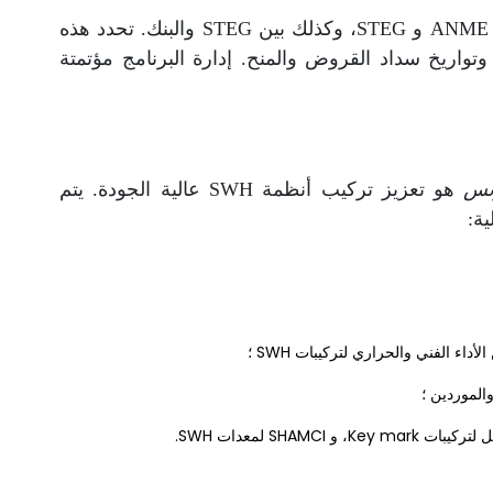
لتنفيذ هذه الإجراءات، تم توقيع اتفاقيات بين ANME و STEG، وكذلك بين STEG والبنك. تحدد هذه
ت وتواريخ سداد القروض والمنح. إدارة البرنامج مؤتمتة
هو تعزيز تركيب أنظمة SWH عالية الجودة. يتم
ية:
داء الفني والحراري لتركيبات SWH ؛
الموردين ؛