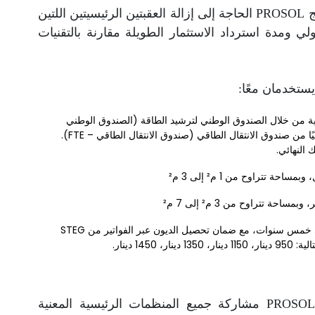
تتناول التدابير المالية المطبقة في إطار برنامج PROSOL الحاجة إلى إزالة العقبتين الرئيسيتين اللتين
لي ومدة استرداد الاستثمار الطويلة مقارنة بالتقنيات
يستخدمان معًا:
دعم عام، في البداية من خلال الصندوق الوطني لترشيد الطاقة (الصندوق الوطني
لترشيد الطاقة) الذي أنشئ لهذا الغرض في عام 2005، وحاليًا من صندوق الانتقال الطاقي (صندوق الانتقال الطاقي – FTE).
 النهائي.
يتم منح القروض للمستهلك، ويجب سدادها على مدى خمس سنوات، مع ضمان تحصيل الديون عبر الفواتير من STEG
14 دينار.
على المستوى المؤسسي، يتضمن برنامج PROSOL مشاركة جميع المنظمات الرئيسية المعنية