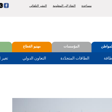
Top
etun
ie
مساعدة
النفاذ إلى المعلومة
النشر التلقائي
menu
لمواطن
المؤسسات
مهنيو القطاع
طاقة
الطاقات المتجدّدة
التعاون الدولي
تغير ا