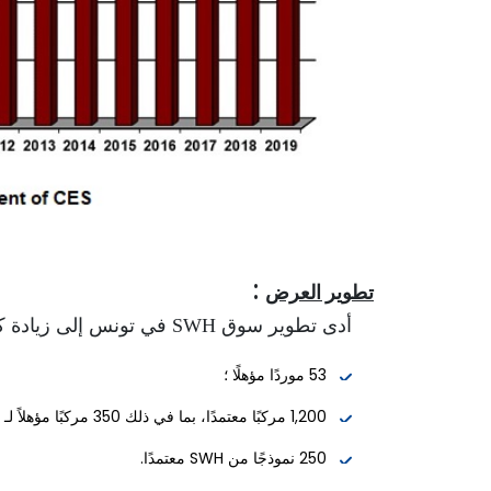
:
تطوير العرض
أدى تطوير سوق SWH في تونس إلى زيادة كبيرة في قنوات الإمداد، التي تتكون حاليًا من:
53 موردًا مؤهلًا ؛
1,200 مركبًا معتمدًا، بما في ذلك 350 مركبًا مؤهلاً لـ QUALISOL ؛
250 نموذجًا من SWH معتمدًا.