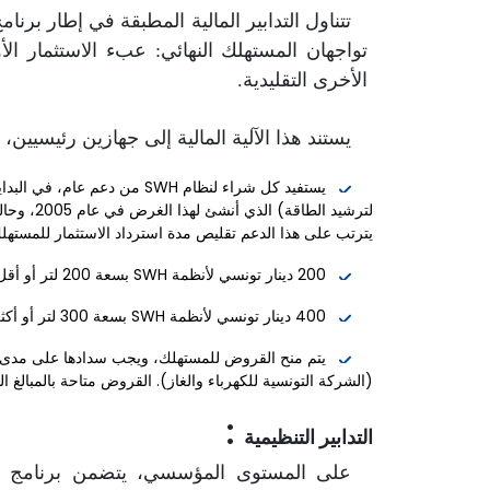
تواجهان المستهلك النهائي: عبء الاستثمار الأو
الأخرى التقليدية.
يستند هذا الآلية المالية إلى جهازين رئيسيين، 
يستفيد كل شراء لنظام SWH من 
يترتب على هذا الدعم تقليص مدة استرداد الاستثمار للمستهلك
200 دينار تونسي لأنظمة SWH بسعة 200 لتر أو أقل، وبمساحة تتراوح من 1 م² إلى 3 م²
400 دينار تونسي لأنظمة SWH بسعة 300 لتر أو أكثر، وبمساحة تتراوح من 3 م² إلى 7 م²
(الشركة التونسية للكهرباء والغاز). القروض متاحة بالمبالغ التالية: 950 دينار، 1150 دينار، 1350 دينار، 50
:
التدابير التنظيمية