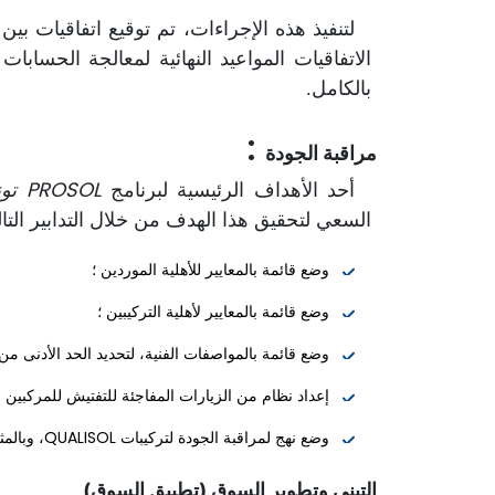
الاتفاقيات المواعيد النهائية لمعالجة الحسابا
بالكامل.
:
مراقبة الجودة
PROSOL تونس
أحد الأهداف الرئيسية لبرنامج
السعي لتحقيق هذا الهدف من خلال التدابير التال
وضع قائمة بالمعايير للأهلية الموردين ؛
وضع قائمة بالمعايير لأهلية التركيبين ؛
وضع قائمة بالمواصفات الفنية، لتحديد الحد الأدنى من الأ
إعداد نظام من الزيارات المفاجئة للتفتيش للمركبين و
وضع نهج لمراقبة الجودة لتركيبات QUALISOL، وبالمثل لتركيبات Key mark، و SHAMCI لمعدات SWH.
التبني وتطوير السوق (تطبيق السوق)