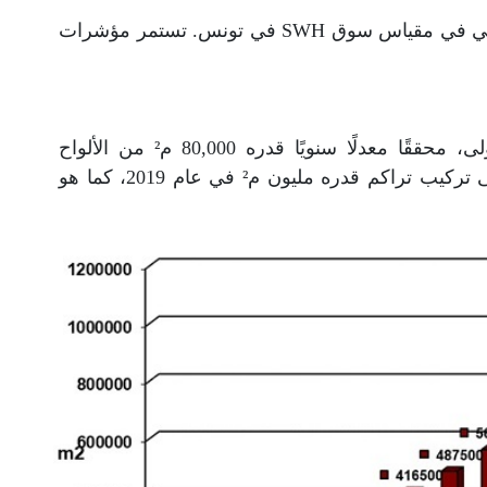
بإنشاء تغيير حقيقي في مقياس سوق SWH في تونس. تستمر مؤشرات
شهد البرنامج تقدمًا كبيرًا خلال سنواته الأولى، محققًا معدلًا سنويًا قدره 80,000 م² من الألواح
المركبة سنويًا منذ عام 2008. وقد أدى ذلك إلى تركيب تراكم قدره مليون م² في عام 2019، كما هو