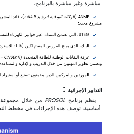
مباشرة وغير مباشرة بالبرنامج:
ANME (
الوكالة الوطنية لترشيد الطاقة
)، قائد المشر
مشروع محدد؛
STEG، التي تضمن السداد، عبر فواتير الكهرباء للمستهلكين، لقروض البنوك؛
البنك، الذي يمنح القروض للمستهلكين (قابلة للاسترداد عبر STEG) ويدفع للموردين وفقًا لجدول
غرفة النقابات الوطنية للطاقة المتجددة (
CNSEnR – الغرفة الوطنية النقابية للطاقة المتجددة
وتضمن تطوير المهنيين من خلال التدريب والإدارة والمساعدة
الموردين والمركبين الذين يضمنون تصنيع أو استيراد 
:
التدابير الإجرائية
PROSOL
ينظم برنامج
من خلال مجموعة من
أساسية، توصف هذه الإجراءات في مخطط التدف